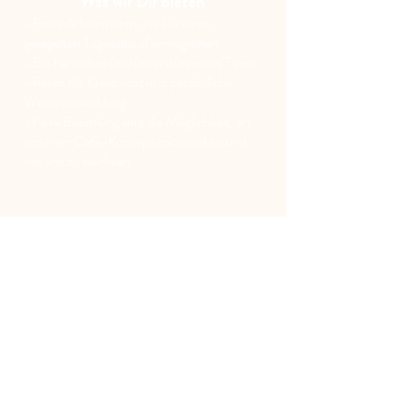
Was wir Dir bieten
• Feste Arbeitszeiten, die Dir einen
geregelten Tagesablauf ermöglichen
• Ein herzliches und unterstützendes Team
•
Raum für Kreativität und persönliche
Weiterentwicklung
• Faire Bezahlung und die Möglichkeit, an
unserem Café-Konzept mitzuwirken und
mit uns zu wachsen.
Schreib uns oder komm vorbei!
Nicht das Passende dabei?
Du möchtest uns kennenlernen und mit
uns arbeiten, im Augenblick ist aber