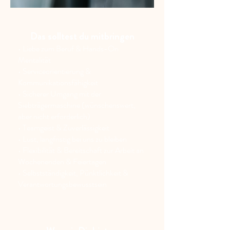
Das solltest du mitbringen
•
Liebe zum Beruf & Hands-On
Mentalität
•
Serviceorientierung &
Kommunikationsfähigkeit
•
Sicherer Umgang mit der
Siebträgermaschine (wünschenswert,
aber nicht erforderlich)
•
Teamgeist & Zuverlässigkeit
•
Lust, langfristig bei uns zu bleiben
•
Flexibilität & Bereitschaft zur Arbeit an
Wochenenden & Feiertagen
•
Selbstständigkeit, Pünktlichkeit &
Verantwortungsbewusstsein