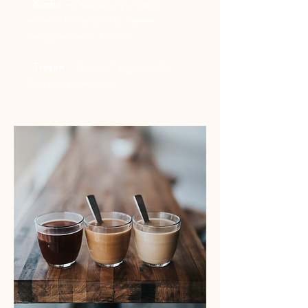
•
Küche
– Zubereitung unseres
leckeren Frühstücks & unserer
hausgebackenen Kuchen
•
Tresen
– Barista-Tätigkeiten &
Getränkezubereitung